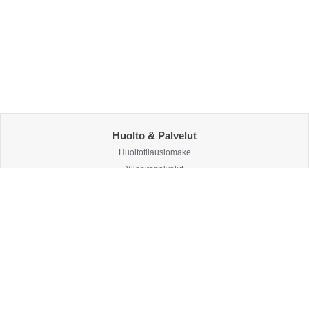
Huolto & Palvelut
Huoltotilauslomake
Ylläpitopalvelut
Suorituskyvyn seurantapalvelu
Tietoturva
Tietosuojaseloste
Tietoturvapolitiikka
Ohjelmistot
EcoStruxure Building Operation
EcoStruxure Security Expert
EcoStruxure Power Monitoring Expert